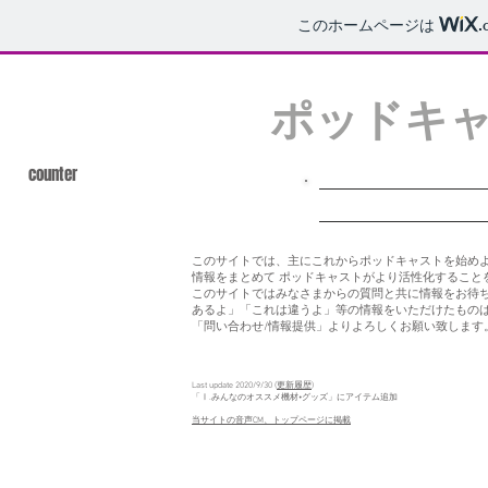
このホームページは
.
ポッドキ
counter
このサイトでは、主にこれからポッドキャストを始めよ
情報をまとめて ポッドキャストがより活性化すること
このサイトではみなさまからの質問と共に情報をお待
あるよ」「これは違うよ」等の情報をいただけたものは
「問い合わせ/情報提供」よりよろしくお願い致します
Last update 2020/9/30 (
更新履歴
)
「Ⅰ.みんなのオススメ機材•グッズ」にアイテム追加
​当サイトの音声CM、トップページに掲載