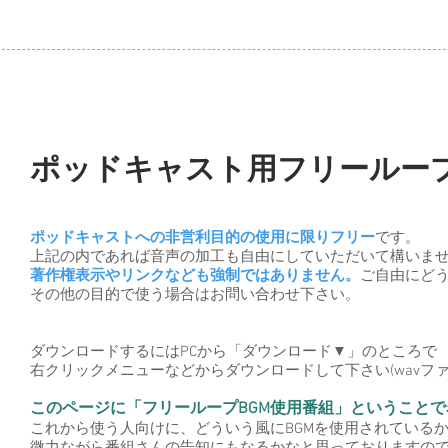
ポッドキャスト用フリーループ
ポッドキャストへの非営利目的の使用に限りフリー
です。
上記の内であれば​音声の加工も自由にしていただいて構いま
著作権表示やリンクなども強制ではありません。
ご自由にど
その他の目的で使う場合はお問い合わせ下さい。
​ダウンロードするにはPCから「​ダウンロード▼」のところで
右クリックメニューなどからダウンロードして下さい(wavファ
このページに「フリーループBGM使用番組」ということ
​これから使う人向けに、どういう風にBGMを使用されている