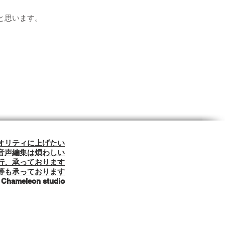
と思います。
オリティに上げたい
音声編集は煩わしい
行、承っております
​等も承っております
eleon studio