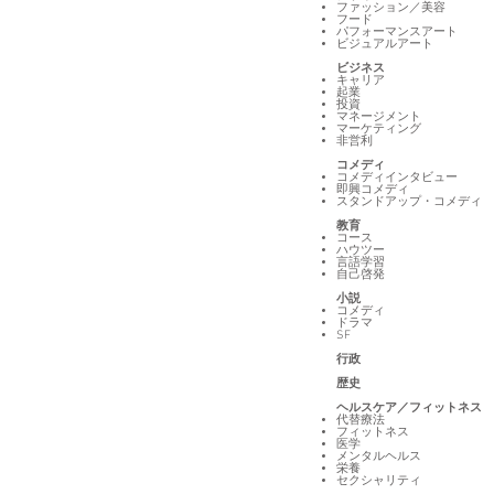
ファッション／美容
フード
パフォーマンスアート
ビジュアルアート
ビジネス
キャリア
起業
投資
マネージメント
マーケティング
非営利
コメディ
コメディインタビュー
即興コメディ
スタンドアップ・コメディ
教育
コース
ハウツー
言語学習
自己啓発
小説
コメディ
ドラマ
SF
行政
歴史
ヘルスケア／フィットネス
代替療法
フィットネス
医学
メンタルヘルス
栄養
セクシャリティ