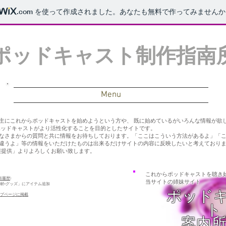
.com
を使って作成されました。あなたも無料で作ってみませんか
ポッドキャスト制作指南
Menu
主にこれからポッドキャストを始めようという方や、 既に始めているがいろんな情報が欲
ポッドキャストがより活性化することを目的としたサイトです。
なさまからの質問と共に情報をお待ちしております。「ここはこういう方法があるよ」「
違うよ」等の情報をいただけたものは出来るだけサイトの内容に反映したいと考えております
報提供」よりよろしくお願い致します。
これからポッドキャストを聴き
新履歴
)
​当サイトの姉妹サイト
機材•グッズ」にアイテム追加
ポッド
ップページに掲載
ト
​案内所