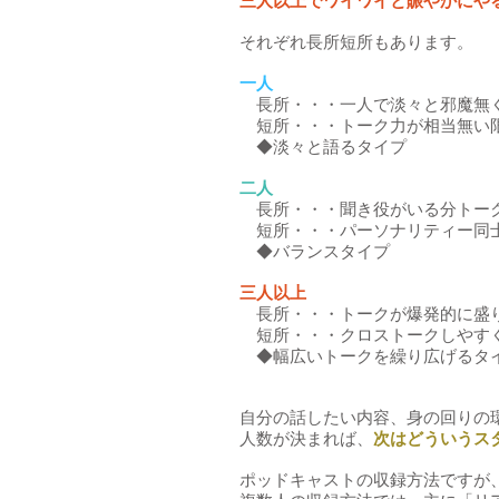
三人以上でワイワイと賑やかにや
それぞれ長所短所もあります。
一人
長所・・・一人で淡々と邪魔無
短所・・・トーク力が相当無い限
◆淡々と語るタイプ
二人
長所・・・聞き役がいる分トーク
短所・・・パーソナリティー同士
◆バランスタイプ
三人以上
長所・・・トークが爆発的に盛り
短所・・・クロストークしやすく
◆幅広いトークを繰り広げるタ
自分の話したい内容、身の回りの
人数が決まれば、
次はどういうス
ポッドキャストの収録方法ですが、