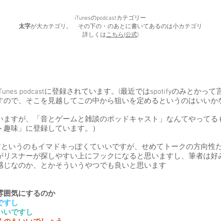
iTunesのpodcastカテゴリー
太字
が大カテゴリ。 その下の・のあとに書いてあるのは小カテゴリ
詳しくは
こちら(公式)
es podcastに登録されています。(最近ではspotifyのみとかっ
すので、そこを見越してこの中から狙いを定めるというのはいいか
いますが、「音とゲームと雑談のポッドキャスト」なんてやってる
＞趣味」に登録しています。）
る"というのもイマドキっぽくていいですが、せめてトークの方向性
がリスナーが探しやすい上にフックになると思いますし、筆者は好
い感じなのか、とかそういうやつでも良いと思います
雰囲気にするのか
ですし
いいですし