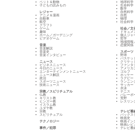
ペット＆動物
地球科学
子どもの読みもの
生命科学
数学
レジャー
自然科学
アニメ＆漫画
自然
自動車
物理
航空
社会科学
クラフト
ゲーム
社会／文
趣味
ドキュメ
ホーム／ガーデニング
個人ジャ
ビデオゲーム
哲学
地域情報
音楽
恋愛関係
音楽解説
音楽史
スポーツ
音楽インタビュー
野球
バスケッ
ニュース
クリケッ
ビジネスニュース
ファンタ
今日のニュース
アメリカ
エンターテインメントニュース
ゴルフ
ニュース解説
ホッケー
政治
ラグビー
スポーツニュース
ランニン
技術ニュース
サッカー
水泳
宗教／スピリチュアル
テニス
仏教
バレーボ
キリスト教
荒野
ヒンズー教
レスリン
イスラム教
ユダヤ教
宗教
テレビ番
スピリチュアル
バックス
映画史
テクノロジー
映画イン
映画レビ
事件／犯罪
テレビ番