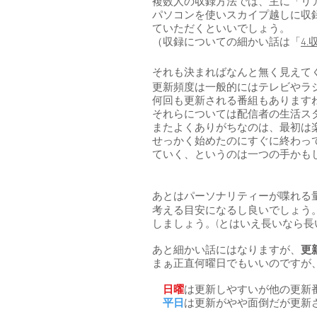
複数人の収録方法では、主に「リ
パソコンを使いスカイプ越しに収
ていただくといいでしょう。
（収録についての細かい話は「
4
それも決まればなんと無く見えて
更新頻度は一般的にはテレビやラ
何回も更新される番組もあります
それらについては配信者の生活ス
またよくありがちなのは、最初は
せっかく始めたのにすぐに終わっ
ていく、というのは一つの手かも
あとはパーソナリティーが喋れる
考える目安になるし良いでしょう
しましょう。(とはいえ長いなら長
あと細かい話にはなりますが、
更
まぁ正直何曜日でもいいのですが
日曜
は更新しやすいが他の更新
平日
は更新がやや面倒だが更新