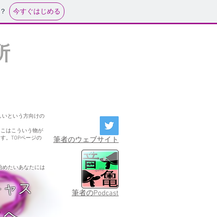
今すぐはじめる
？
所
しいという方向けの
ここはこういう物が
。TOPページの
筆者の​ウェブサイト
始めたいあなたには
キャス
筆者のPodcast
 へ