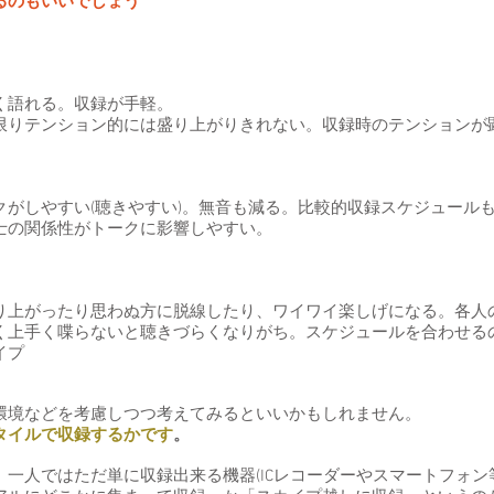
るのもいいでしょう
く語れる。収録が手軽。
りテンション的には盛り上がりきれない。収録時のテンションが
がしやすい(聴きやすい)。無音も減る。比較的収録スケジュール
の関係性がトークに影響しやすい。
上がったり思わぬ方に脱線したり、ワイワイ楽しげになる。各人
上手く喋らないと聴きづらくなりがち。スケジュールを合わせる
イプ
環境などを考慮しつつ考えてみるといいかもしれません。
タイルで収録するかです
。
一人ではただ単に収録出来る機器(ICレコーダーやスマートフォン