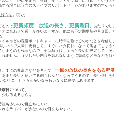
アルにどこかに集まって収録」か「スカイプ越しに収録」というの
録する場合は
該当のスカイプのサポートページ
がありますのでそち
.収録方法
」項で）
更新頻度、放送の長さ、更新曜日
くるのは
、
あたりでし
ジオに合わせて週一が多いようすが、他にも不定期更新や月３回、
ね。
タイルやどの程度ポッドキャストに時間を割けるのかなどを考慮し
楽しいので大量に更新して、すぐにネタ切れになって飽きてしまう
てしまうのも残念なので、更新頻度はちょっと長めに設定して、そ
しれません。（話したい内容を忘れないように簡単なメモなどを取
一回の放送の長さをある程
量、ネタの豊富さなどを考えて、
。あまり長いと聴いてる側もしんどくなってくるので、長い番組を
いなりに、もちろん短いなら短いなりに需要はあります)
新曜日について
。
、少し考えるならば
番組も多いので目立ちにくい。
されるライバルが少ないので目立ちやすい。