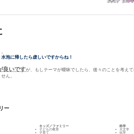
に
う。
、
水泡に帰したら虚しいですからね！
が良いです
が、もしテーマが曖昧でしたら、後々のことを考えてit
ません。
ゴリー
キッズ／ファミリー
科学
子どもの教育
天文学
子育て
化学