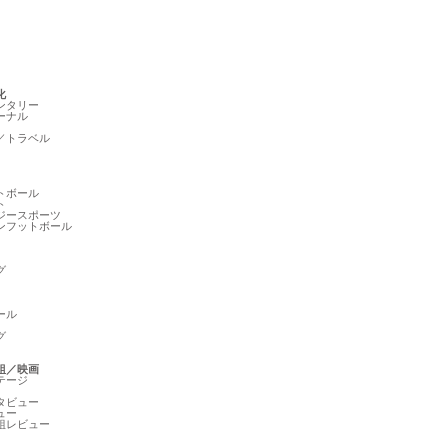
化
ンタリー
ーナル
／トラベル
トボール
ト
ジースポーツ
ンフットボール
グ
ール
グ
組／映画
テージ
タビュー
ュー
組レビュー