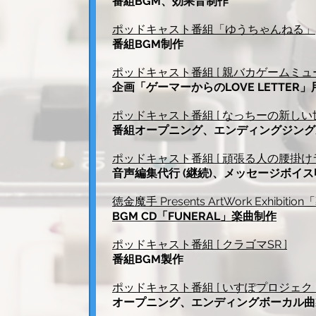
番組BGM、効果音制作
ポッドキャスト番組「ゆうちゃんねる」
番組BGM制作
​ポッドキャスト番組 [ 親バカゲームミュ
企画「ゲーマーからのLOVE LETTER
ポッドキャスト番組 [ なっちーの新しい世
番組オープニング、エンディングジング
ポッドキャスト番組 [ 頑張る人の腰掛けラ
音声編集代行 (継続)、メッセージボイ
徳金魔手 Presents ArtWork Exhibiti
BGM CD「FUNERAL」楽曲制作
ポッドキャスト番組 [ クラゴマSR ]
番組BGM製作
ポッドキャスト番組 [ いすぽプロジェクト
オープニング、エンディングボーカル曲