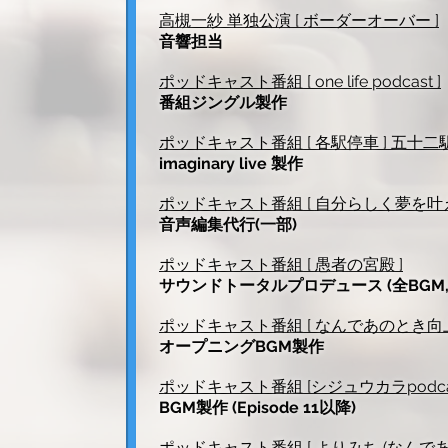
高槻一紗 単独公演 [ ボーダーオーバー ]
音響担当
ポッドキャスト番組 [ one life podcast ]
番組ジングル製作
ポッドキャスト番組 [ 各駅停車 ] 五
imaginary live 製作
ポッドキャスト番組 [
自分らしく夢を叶え
音声編集代行(一部)
ポッドキャスト番組 [ 愚者の宮殿 ]
サウンドトータルプロデュース (全BGM
ポッドキャスト番組 [ なんであのとき向上
オープニングBGM製作
ポッドキャスト番組 [シジュウカラpodcas
BGM製作 (Episode 11以降)
ポッドキャスト番組 [
よりみち (なんであ