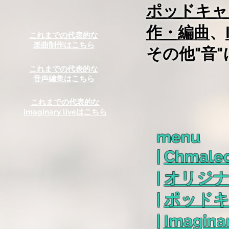
ポッドキャ
作・編曲
、
これまでの代表的な
楽曲制作はこちら
​その他"
これまでの代表的な
音声編集はこちら
これまでの代表的な
imaginary liveはこちら
menu
|
Chmale
| ​
オリジナ
|
ポッドキ
|
Imagina