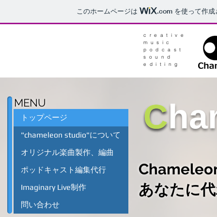
このホームページは
.com
を使って作成
creative
music
podcast
sound
editing
MENU
Cham
​C
トップページ
"chameleon studio"について
オリジナル楽曲製作、編曲
Chamel
ポッドキャスト編集代行
​あなたに
Imaginary Live制作
問い合わせ