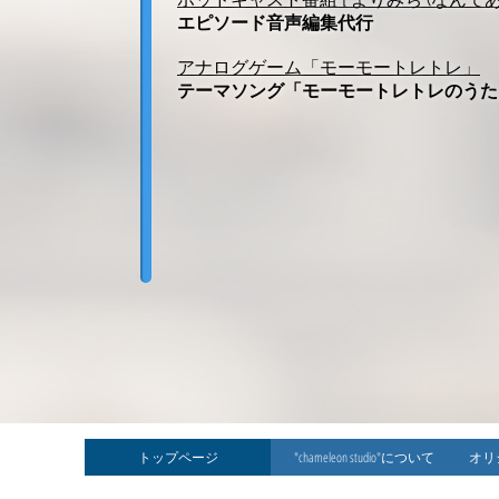
エピソード音声編集代行
アナログゲーム「モーモートレトレ」
テーマソング「モーモートレトレのうた
トップページ
"chameleon studio"について
オリ